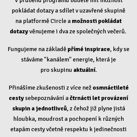
V průběhu programu budete mít možnost
pokládat dotazy a sdílet v uzavřené skupině
na platformě Circle a
možnosti pokládat
dotazy
věnujeme i dva ze společných večerů.
Fungujeme na základě
přímé inspirace
, kdy se
stáváme "kanálem" energie, která je
pro skupinu
aktuální
.
Přinášíme zkušenosti z více než
osmnáctileté
cesty
sebepoznávání a
čtrnácti let provázení
skupin a jednotlivců
, z čehož již plyne jistá
hloubka, moudrost a pochopení k různých
etapám cesty včetně respektu k jedinečnosti