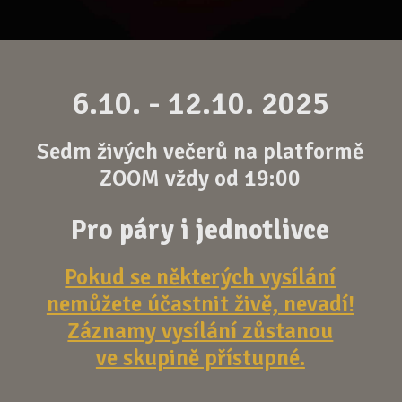
6.10. - 12.10. 2025
Sedm živých večerů na platformě
ZOOM vždy od 19:00
Pro páry i jednotlivce
Pokud se některých vysílání
nemůžete účastnit živě, nevadí!
Záznamy vysílání zůstanou
ve skupině přístupné.