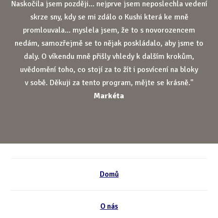
Naskočila jsem později... nejprve jsem neposlechla vedení
skrze sny, kdy se mi zdálo o Kushi která ke mně
promlouvala... myslela jsem, že to s novorozencem
nedám, samozřejmě se to nějak poskládalo, aby jsme to
daly. O víkendu mně přišly vhledy k dalším krokům,
uvědomění toho, co stojí za to žít i posvícení na bloky
v sobě. Děkuji za tento program, mějte se krásně."
Markéta
Domů
O nás