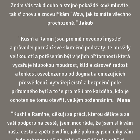
Znám Vás tak dlouho a stejně pokaždé když mluvíte,
tak si znovu a znovu říkám "Wow, jak to máte všechno
prochozené!"
Jakub
"Kushi a Ramin jsou pro mě novodobí mystici
a průvodci poznání své skutečné podstaty. Je mi vždy
velikou ctí a potěšením být v jejich přítomnosti která
vyzařuje hlubokou moudrost, klid a zároveň radost
a lehkost osvobozenou od dogmat a omezujících
přesvědčení. Vytvářejí čisté a bezpečné pole
přítomného bytí a to je pro mě i pro každého, kdo je
ochoten se tomu otevřít, velkým požehnáním."
Muna
"Kushi a Ramine, děkuji za práci, kterou děláte a za
vaši podporu na cestě, jsem moc ráda, že jsem si k vám
našla cestu a zpětně vidím, jaké pokroky jsem díky vám