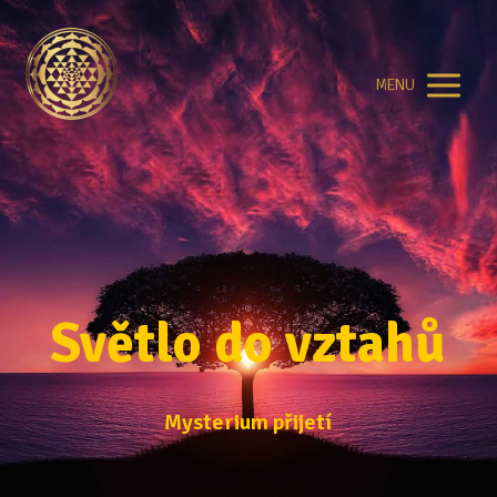
MENU
Světlo do vztahů
Mysterium přijetí