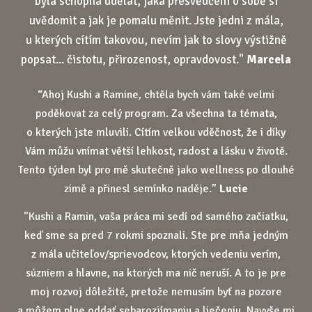
byla schopna udělat, jaká přesvědčení o sobě si
uvědomit a jak je pomalu měnit. Jste jedni z mála,
u kterých cítím takovou, nevím jak to slovy výstižně
popsat... čistotu, přirozenost, opravdovost."
Marcela
“Ahoj Kushi a Ramine, chtěla bych vám také velmi
poděkovat za celý program. Za všechna ta témata,
o kterých jste mluvili. Cítím velkou vděčnost, že i díky
Vám můžu vnímat větší lehkost, radost a lásku v životě.
Tento týden byl pro mě skutečně jako wellness po dlouhé
zimě a přinesl semínko naděje.”
Lucie
"Kushi a Ramin, vaša práca mi sedí od samého začiatku,
keď sme sa pred 7 rokmi spoznali. Ste pre mňa jedným
z mála učiteľov/sprievodcov, ktorých vedeniu verím,
súzniem a hlavne, na ktorých ma nič neruší. A to je pre
moj rozvoj dôležité, pretože nemusím byť na pozore
a môžem plne oddať sebarozjímaniu a liečeniu. Navyše mi