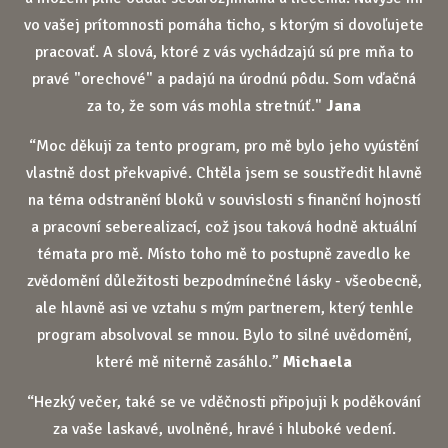
vo vašej prítomnosti pomáha ticho, s ktorým si dovoľujete
pracovať. A slová, ktoré z vás vychádzajú sú pre mňa to
pravé "orechové" a padajú na úrodnú pôdu. Som vďačná
za to, že som vás mohla stretnúť."
Jana
“Moc děkuji za tento program, pro mě bylo jeho vyústění
vlastně dost překvapivé. Chtěla jsem se soustředit hlavně
na téma odstranění bloků v souvislosti s finanční hojností
a pracovní seberealizací, což jsou taková hodně aktuální
témata pro mě. Místo toho mě to postupně zavedlo ke
zvědomění důležitosti bezpodmínečné lásky - všeobecně,
ale hlavně asi ve vztahu s mým partnerem, který tenhle
program absolvoval se mnou. Bylo to silné uvědomění,
které mě niterně zasáhlo.”
Michaela
“Hezký večer, také se ve vděčnosti připojuji k poděkování
za vaše laskavé, uvolněné, hravé i hluboké vedení.