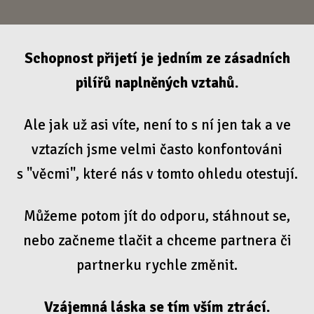
Schopnost přijetí je jedním ze zásadních
pilířů naplněných vztahů.
Ale jak už asi víte, není to s ní jen tak a ve
vztazích jsme velmi často konfontováni
s "věcmi", které nás v tomto ohledu otestují.
Můžeme potom jít do odporu, stáhnout se,
nebo začneme tlačit a chceme partnera či
partnerku rychle změnit.
Vzájemná láska se tím vším ztrácí.