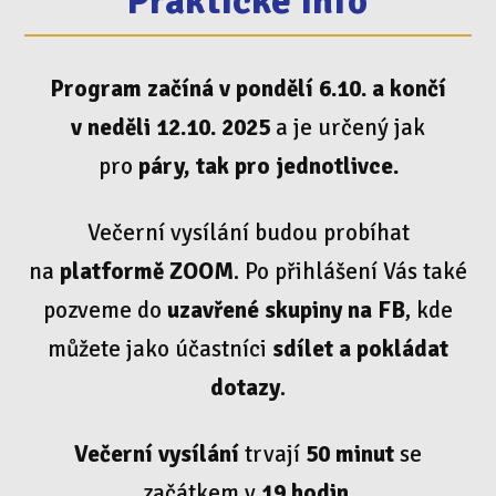
Praktické info
Program začíná v pondělí 6.10. a končí
v neděli 12.10. 2025
a je určený jak
pro
páry, tak pro jednotlivce.
Večerní vysílání budou probíhat
na
platformě ZOOM
. Po přihlášení Vás také
pozveme do
uzavřené skupiny na FB
, kde
můžete jako účastníci
sdílet a pokládat
dotazy
.
Večerní vysílání
trvají
50 minut
se
začátkem v
19 hodin
.