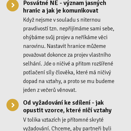
Posvátné NE - význam jasných
hranic a jak je komunikovat
Když nejsme v souladu s niternou
pravdivostí tzn. nepřijímáme sami sebe,
ohýbáme svůj projev a neříkáme věci
narovinu. Nastavit hranice můžeme
považovat dokonce za projev vlastního
selhání. Jde o ničivé a přitom rozšířené
potlačení síly člověka, které má ničivý
dopad na vztahy, a proto se mu budeme
jeden z večerů věnovat.
Od vyžadování ke sdílení - jak
opustit vzorce, které ničí vztahy
V tolika vztazích je přítomné skryté
vyžadování. Chceme, aby partneři byli