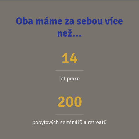
Oba máme za sebou více
než...
14
let praxe
200
pobytových seminářů a retreatů