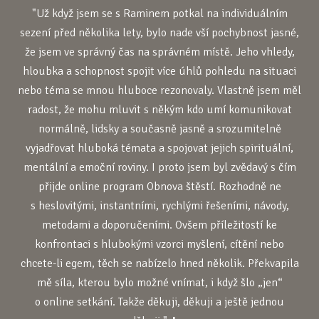
"Už když jsem se s Raminem potkal na individuálním
sezení před několika lety, bylo nade vší pochybnost jasné,
že jsem ve správný čas na správném místě. Jeho vhledy,
hloubka a schopnost spojit více úhlů pohledu na situaci
nebo téma se mnou hluboce rezonovaly. Vlastně jsem měl
radost, že mohu mluvit s někým kdo umí komunikovat
normálně, lidsky a současně jasně a srozumitelně
vyjadřovat hluboká témata a spojovat jejich spirituální,
mentální a emoční roviny. I proto jsem byl zvědavý s čím
přijde online program Obnova štěstí. Rozhodně ne
s heslovitými, instantními, rychlými řešeními, návody,
metodami a doporučeními. Ovšem příležitostí ke
konfrontaci s hlubokými vzorci myšlení, cítění nebo
chcete-li egem, těch se nabízelo hned několik. Překvapila
mě síla, kterou bylo možné vnímat, i když šlo „jen“
o online setkání. Takže děkuji, děkuji a ještě jednou