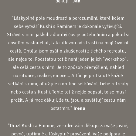
děkuji."
Jan
"Láskyplné pole moudrosti a porozumění, které kolem
sebe vytváří Kushi s Raminem je dokonale vyživující.
Strávit s nimi jakkoliv dlouhý čas je požehnáním a pokud si
dovolím naslouchat, tak i úlevou od strastí na mojí životní
cestě. Chtěla jsem psát o zkušenosti z tichého retreatu,
ale nejde to. Podstatou totiž není jeden jejich "workshop",
ale celá cesta s nimi. Je to způsob přemýšlení, náhled
na situace, reakce, emoce... A tím je protknuté každé
setkání s nimi, ať už jde o on-line setkávání, tiché retreaty
nebo cesta s Kushi. Tohle totiž nejde popsat, to se musí
prožít. A já moc děkuji, že tu jsou a osvětlují cestu nám
ostatním."
Irena
"Drazí Kushi a Ramine, ze srdce vám děkuju za vaše jasné,
pevné, upřímné a láskyplné provázení. Vaše podpora je